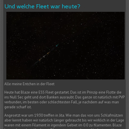
Und welche Fleet war heute?
Alle meine Entchen in der Fleet
Heute hat Blaze eine ESS Fleet gestartet. Das ist im Prinzip eine Flotte die
ins Null Sec geht und dort Banken ausraubt. Das ganze ist natürlich mit PVP
verbunden, im besten oder schlechtesten Fall, je nachdem auf was man
gerade scharf ist.
Angesetzt war um 19:30 treffen in Jita. Wie man das von uns Schlafmützen
aber kennt haben wir natürlich länger gebraucht bis wir wirklich in der Lage
waren mit einem Filament in irgendein Gebiet im 0.0 zu filamenten. Blaze