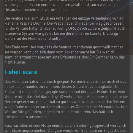
weswegen der Scram immer wieder ausgefallen ist, auch weil ich die
Distanz zu meinem Ziel verloren habe.
Die venture war zum Glück ein Anfänger, die einzige Verteidigung von ihr
war eine Vespa 1 Drohne. Die Vespa habe ich nebenbei weg geschossen,
für die Venture hatte ich aber zu wenig DPS. Da ich zu dem Zeitpunkt auch
alleine im System war gab es keinen der mir helfen konnte. Die Jungs
waren mit der Fleet weiter draußen.
Das Ende vom Lied war, dass die Venture irgendwann geschnallt hat das
sie warpen kann und sich dann vom Acker gemacht hat. Da war ich
ziemlich enttäuscht aber um eine Erfahrung reicher. Ein Bomber kann das
nicht alleine.
HeheHecate
Das Adrenalin hab ich dennoch gespürt. Für mich ist es immer noch etwas
neues auf jemanden zu schießen. Dieses Gefühl ist echt unglaublich.
Endlich ist man nicht der gejagte sondern mal der Jäger. Natürlich ist eine
Venture nicht das Ziel das sich groß wehren kann. Also habe ich mich in die
Hecate gesetzt um mit der mal zu gucken was so machbar ist. Ein System
weiter habe ich dann auch ein potentielles Opfer in einer Minmatar Faction
Warfare Site gefunden, leider kam ich aber nicht rein. Das hätte ich
trotzdem gern ausprobiert.
Kurz nachdem unsere Flotte einmal durchs System galopiert ist wurde ich
von Blaze angeschrieben. Der gute wurde von Edencom ins Ei geschossen