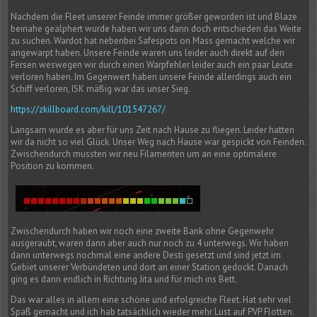
Nachdem die Fleet unserer Feinde immer größer geworden ist und Blaze
beinahe gealphert wurde haben wir uns dann doch entschieden das Weite
zu suchen. Wardot hat nebenbei Safespots on Mass gemacht welche wir
angewarpt haben. Unsere Feinde waren uns leider auch direkt auf den
Fersen weswegen wir durch einen Warpfehler leider auch ein paar Leute
verloren haben. Im Gegenwert haben unsere Feinde allerdings auch ein
Schiff verloren, ISK mäßig war das unser Sieg.
https://zkillboard.com/kill/101547267/
Langsam wurde es aber für uns Zeit nach Hause zu fliegen. Leider hatten
wir da nicht so viel Glück. Unser Weg nach Hause war gespickt von Feinden.
Zwischendurch mussten wir neu Filamenten um an eine optimalere
Position zu kommen.
Zwischendurch haben wir noch eine zweite Bank ohne Gegenwehr
ausgeraubt, waren dann aber auch nur noch zu 4 unterwegs. Wir haben
dann unterwegs nochmal eine andere Desti gesetzt und sind jetzt im
Gebiet unserer Verbündeten und dort an einer Station gedockt. Danach
ging es dann endlich in Richtung Jita und für mich ins Bett.
Das war alles in allem eine schöne und erfolgreiche Fleet. Hat sehr viel
Spaß gemacht und ich hab tatsächlich wieder mehr Lust auf PVP Flotten.