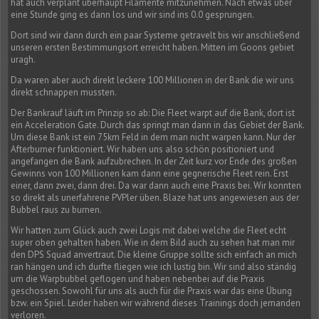
hat auch verplant überhaupt Filamente mitzunehmen. Nach etwas über
eine Stunde ging es dann los und wir sind ins 0.0 gesprungen.
Dort sind wir dann durch ein paar Systeme getravelt bis wir anschließend
unseren ersten Bestimmungsort erreicht haben. Mitten im Goons gebiet
uragh.
Da waren aber auch direkt leckere 100 Millionen in der Bank die wir uns
direkt schnappen mussten.
Der Bankrauf läuft im Prinzip so ab: Die Fleet warpt auf die Bank, dort ist
ein Acceleration Gate. Durch das springt man dann in das Gebiet der Bank.
Um diese Bank ist ein 75km Feld in dem man nicht warpen kann. Nur der
Afterburner funktioniert. Wir haben uns also schön positioniert und
angefangen die Bank aufzubrechen. In der Zeit kurz vor Ende des großen
Gewinns von 100 Millionen kam dann eine gegnerische Fleet rein. Erst
einer, dann zwei, dann drei. Da war dann auch eine Praxis bei. Wir konnten
so direkt als unerfahrene PVPler üben. Blaze hat uns angewiesen aus der
Bubbel raus zu burnen.
Wir hatten zum Glück auch zwei Logis mit dabei welche die Fleet echt
super oben gehalten haben. Wie in dem Bild auch zu sehen hat man mir
den DPS Squad anvertraut. Die kleine Gruppe sollte sich einfach an mich
ran hängen und ich durfte fliegen wie ich lustig bin. Wir sind also ständig
um die Warpbubbel geflogen und haben nebenbei auf die Praxis
geschossen. Sowohl für uns als auch für die Praxis war das eine Übung
bzw. ein Spiel. Leider haben wir während dieses Trainings doch jemanden
verloren.