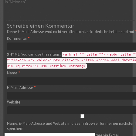
In "Aktionen"
Schreibe einen Kommentar
Deine E-Mail-Adresse wird nicht veröffentlicht.
Erforderliche Felder sind mit
Kommentar
*
XHTML:
You can use these tags:
<a href="" title=""> <abbr title="
title=""> <b> <blockquote cite=""> <cite> <code> <del dateti
<i> <q cite=""> <s> <strike> <strong>
Name
*
E-Mail-Adresse
*
Website
Name, E-Mail-Adresse und Website in diesem Browser für meinen nächste
speichern.
Benachrichtige mich über nachfolgende Kommentare via E-Mail.