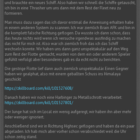
und brauchte ein neues Schiff. Also haben wir schnell die Schiffe getauscht,
ich bin in eine Thrasher um uns dann mit dem Rest der Fleet neu zu
formieren.
Man muss dazu sagen das ich davor erstmal die Anweisung erhalten habe
in einem anderen System zu scannen. Ich war ziemlich Brain AFK und bin in
die komplett falsche Richtung geflogen. Da wusste ich dann schon, dass
das heute nichts wird wenn ich versuche irgendwas ausfindig zu machen
das nicht für mich ist. Also war ich ziemlich froh das ich das Schiff
wechseln konnte. Wir haben uns dann ganz unspektakulär auf den Weg
zum Rest der Flotte gemacht, wurden von dem ein oder anderem Spieler
gefühlt verfolgt aber besonderes gab es da echt nicht zu berichten.
Die gestrige Flotte lief dann auch ziemlich unspektakulär. Einen Gegner
haben wir gealphat, also mit einem geballten Schuss ins Himalaya
geschickt
https://zkillboard.com/kill/101527608/
Danach haben wir noch eine Harbinger zu Metallschrott verarbeitet:
https://zkillboard.com/kill/101527801/
Der Junge hat sich im Local ein wenig aufgeregt, wir haben ihn aber mehr
oder weniger ignoriert.
Anschließend sind wir in Richtung Highsec geflogen und haben da ein paar
abgeladen. Ich hab mich aber vorher schon verabschiedet weil die Uhr
schon zeitig stand.