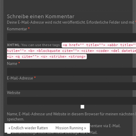
Schreibe einen Kommentar
Deine E-Mail-Adresse wird nicht veröffentlicht.
Erforderliche Felder sind mit
Kommentar
*
XHTML:
You can use these tags:
<a href="" title=""> <abbr title="
title=""> <b> <blockquote cite=""> <cite> <code> <del dateti
<i> <q cite=""> <s> <strike> <strong>
Name
*
E-Mail-Adresse
*
Website
Name, E-Mail-Adresse und Website in diesem Browser für meinen nächste
speichern.
Benachrichtige mich über nachfolgende Kommentare via E-Mail.
« Endlich wieder Ratten
Mission Running »
Benachrichtige mich über neue Beiträge via E-Mail.