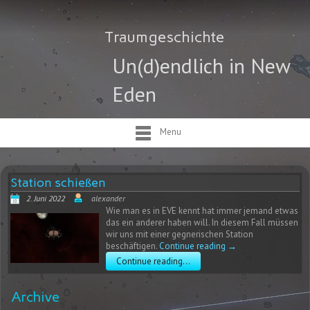
Traumgeschichte
Un(d)endlich in New
Eden
Menu
Station schießen
2. Juni 2022
alexander
Wie man es in EVE kennt hat immer jemand etwas
das ein anderer haben will. In diesem Fall müssen
wir uns mit einer gegnerischen Station
beschäftigen.
Continue reading
→
Continue reading...
Archive