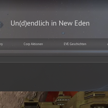
Un(d)endlich in New Eden
ry
Corp Aktionen
EVE Geschichten